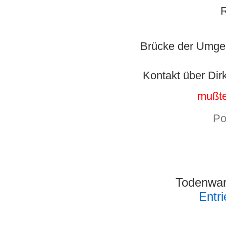
R
Brücke der Umge
Kontakt über Di
mußte
Po
Todenwar
Entr