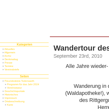
Kategorien
Wandertour des
Aktuelles
Allgemein
September 23rd, 2010
Archiv
Denkmaltag
Presse
Alle Jahre wieder
Termine
Vereinsbriefe
Seiten
Freundeskreis Todenwarth
Programm für das Jahr 2024
Wanderung in d
Vereinsstatut
Geschichtsportale
(Waldapotheke!), w
Historisches
Impressum
des Rittgergu
Ortsbeschreibung
Karte
Herr